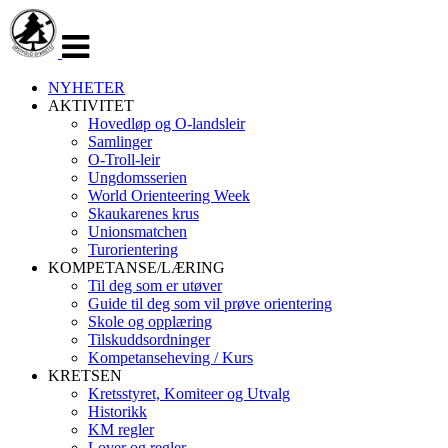
Veksle
navigasjon
NYHETER
AKTIVITET
Hovedløp og O-landsleir
Samlinger
O-Troll-leir
Ungdomsserien
World Orienteering Week
Skaukarenes krus
Unionsmatchen
Turorientering
KOMPETANSE/LÆRING
Til deg som er utøver
Guide til deg som vil prøve orientering
Skole og opplæring
Tilskuddsordninger
Kompetanseheving / Kurs
KRETSEN
Kretsstyret, Komiteer og Utvalg
Historikk
KM regler
Lover og regler