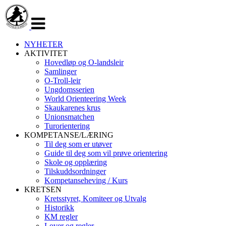
Veksle
navigasjon
NYHETER
AKTIVITET
Hovedløp og O-landsleir
Samlinger
O-Troll-leir
Ungdomsserien
World Orienteering Week
Skaukarenes krus
Unionsmatchen
Turorientering
KOMPETANSE/LÆRING
Til deg som er utøver
Guide til deg som vil prøve orientering
Skole og opplæring
Tilskuddsordninger
Kompetanseheving / Kurs
KRETSEN
Kretsstyret, Komiteer og Utvalg
Historikk
KM regler
Lover og regler