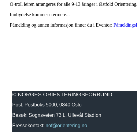
O-troll leiren arrangeres for alle 9-13 åringer i Østfold Orientering
Innbydelse kommer nærmere...
Påmelding og annen informasjon finner du i Eventor:
Påmeldings
© NORGES ORIENTERINGSFORBUND
Post: Postboks 5000, 0840 Oslo
Besøk: Sognsveien 73 L, Ullevål Stadion
Pressekontakt:
nof@orientering.no