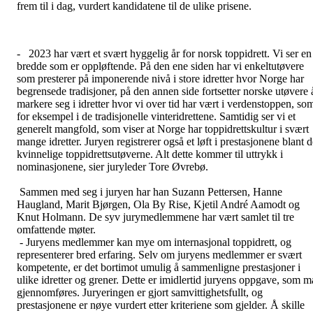
frem til i dag, vurdert kandidatene til de ulike prisene.
- 2023 har vært et svært hyggelig år for norsk toppidrett. Vi ser en
bredde som er oppløftende. På den ene siden har vi enkeltutøvere
som presterer på imponerende nivå i store idretter hvor Norge har
begrensede tradisjoner, på den annen side fortsetter norske utøvere 
markere seg i idretter hvor vi over tid har vært i verdenstoppen, so
for eksempel i de tradisjonelle vinteridrettene. Samtidig ser vi et
generelt mangfold, som viser at Norge har toppidrettskultur i svært
mange idretter. Juryen registrerer også et løft i prestasjonene blant 
kvinnelige toppidrettsutøverne. Alt dette kommer til uttrykk i
nominasjonene, sier juryleder Tore Øvrebø.
Sammen med seg i juryen har han Suzann Pettersen, Hanne
Haugland, Marit Bjørgen, Ola By Rise, Kjetil André Aamodt og
Knut Holmann. De syv jurymedlemmene har vært samlet til tre
omfattende møter.
- Juryens medlemmer kan mye om internasjonal toppidrett, og
representerer bred erfaring. Selv om juryens medlemmer er svært
kompetente, er det bortimot umulig å sammenligne prestasjoner i
ulike idretter og grener. Dette er imidlertid juryens oppgave, som m
gjennomføres. Juryeringen er gjort samvittighetsfullt, og
prestasjonene er nøye vurdert etter kriteriene som gjelder. Å skille