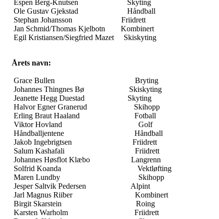
Espen Berg-Knutsen Skyting
Ole Gustav Gjekstad Håndball
Stephan Johansson Friidrett
Jan Schmid/Thomas Kjelbotn Kombinert
Egil Kristiansen/Siegfried Mazet Skiskyting
Årets navn:
Grace Bullen Bryting
Johannes Thingnes Bø Skiskyting
Jeanette Hegg Duestad Skyting
Halvor Egner Granerud Skihopp
Erling Braut Haaland Fotball
Viktor Hovland Golf
Håndballjentene Håndball
Jakob Ingebrigtsen Friidrett
Salum Kashafali Friidrett
Johannes Høsflot Klæbo Langrenn
Solfrid Koanda Vektløfting
Maren Lundby Skihopp
Jesper Saltvik Pedersen Alpint
Jarl Magnus Riiber Kombinert
Birgit Skarstein Roing
Karsten Warholm Friidrett