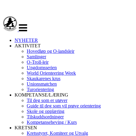
Veksle
navigasjon
NYHETER
AKTIVITET
Hovedløp og O-landsleir
Samlinger
O-Troll-leir
Ungdomsserien
World Orienteering Week
Skaukarenes krus
Unionsmatchen
Turorientering
KOMPETANSE/LÆRING
Til deg som er utøver
Guide til deg som vil prøve orientering
Skole og opplæring
Tilskuddsordninger
Kompetanseheving / Kurs
KRETSEN
Kretsstyret, Komiteer og Utvalg