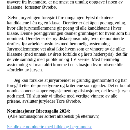
utøvere fra hverandre, er nærmest en umulig oppgave i noen av
klassene, fortsetter Øvrebø.
Selve juryeringen foregår i fire omganger. Først diskuteres
kandidatene i én og én klasse. Deretter er det åpen poenggivning,
hvor alle jurymedlemmene gir poeng til alle kandidatene i hver
klasse. Denne poenggivningen danner grunnlaget for hvem som bli
nominert. Deretter er det ny diskusjonsrunde, hvor de nominerte
drøftes, før arbeidet avsluttes med hemmelig avstemning.
Jurymedlemmene vet altså ikke hvem som er vinnere av de ulike
klassene (med unntak av årets forbilde og årets hederspris), det får
de vite samtidig med publikum og TV-seerne. Med hemmelig
avstemning vil man aldri komme i en situasjon hvor prisene blir
«fordelt» av juryen.
- Jeg kan forsikre at juryarbeidet er grundig gjennomført og har
foregått etter de prosedyrene og kriteriene som gjelder. Det er bra at
nominasjonene skaper engasjement og diskusjoner, det lever juryen
godt med. Til slutt står vi tilbake med verdige vinnere av alle
prisene, avslutter juryleder Tore Øvrebø.
Nominasjoner Idrettsgalla 2024:
(Alle nominasjoner sortert alfabetisk på etternavn)
Se alle de nominerte med bilde og begrunnelse