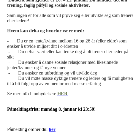
trening, faglig påfyll og sosiale aktiviteter.
Samlingen er for alle som vil prøve seg eller utvikle seg som trener
eller ledere!
Hvem kan delta og hvorfor være med:
- Du er en jente/kvinne mellom 16 og 26 år (eller eldre) som
ønsker å utvide miljøet ditt i o-idretten
- Du er/har vært eller kan tenke deg å bli trener eller leder på
sikt
- Du ønsker å danne sosiale relasjoner med likesinnede
jenter/kvinner og få nye venner
- Du ønsker en utfordring og vil utvikle deg
- Du vil møte masse dyktige trenere og ledere og få muligheten
til å bli fulgt opp av en mentor med masse erfaring
Se mer info i innbydelsen:
H
ER
Påmeldingsfrist: mandag 8. januar kl 23:59!
Påmelding ordner du:
her