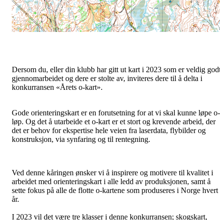
Dersom du, eller din klubb har gitt ut kart i 2023 som er veldig god
gjennomarbeidet og dere er stolte av, inviteres dere til å delta i
konkurransen «Årets o-kart».
Gode orienteringskart er en forutsetning for at vi skal kunne løpe o-
løp. Og det å utarbeide et o-kart er et stort og krevende arbeid, der
det er behov for ekspertise hele veien fra laserdata, flybilder og
konstruksjon, via synfaring og til rentegning.
Ved denne kåringen ønsker vi å inspirere og motivere til kvalitet i
arbeidet med orienteringskart i alle ledd av produksjonen, samt å
sette fokus på alle de flotte o-kartene som produseres i Norge hvert
år.
I 2023 vil det være tre klasser i denne konkurransen; skogskart,