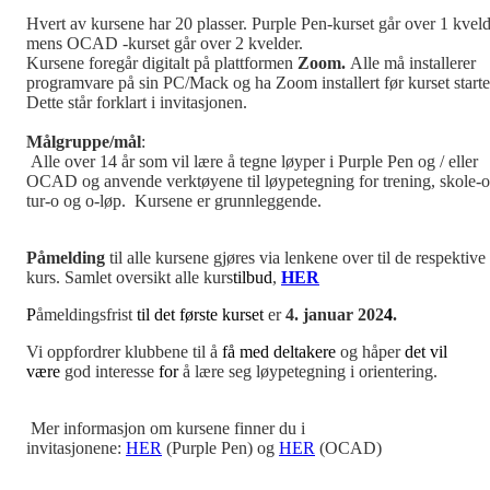
Hvert av kursene har 20 plasser. Purple Pen-kurset går over 1 kveld
mens OCAD -kurset går over 2 kvelder.
Kursene foregår digitalt på plattformen
Zoom.
Alle må installerer
programvare på sin PC/Mack og ha Zoom installert før kurset starte
Dette står forklart i invitasjonen.
Målgruppe/mål
:
Alle over 14 år som vil lære å tegne løyper i Purple Pen og / eller
OCAD og anvende verktøyene til løypetegning for trening, skole-o
tur-o og o-løp. Kursene er grunnleggende.
Påmelding
til alle kursene gjøres via lenkene over til de respektive
kurs. Samlet oversikt alle kurs
tilbud
,
HER
P
åmeldingsfrist
til det første kurset
er
4. januar 202
4
.
Vi oppfordrer klubbene til å
få med deltakere
og håper
det vil
være
god interesse
for
å lære seg løypetegning i orientering.
Mer informasjon om kursene finner du i
invitasjonene:
HER
(Purple Pen) og
HER
(OCAD)