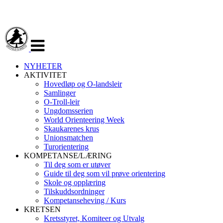
Veksle
navigasjon
NYHETER
AKTIVITET
Hovedløp og O-landsleir
Samlinger
O-Troll-leir
Ungdomsserien
World Orienteering Week
Skaukarenes krus
Unionsmatchen
Turorientering
KOMPETANSE/LÆRING
Til deg som er utøver
Guide til deg som vil prøve orientering
Skole og opplæring
Tilskuddsordninger
Kompetanseheving / Kurs
KRETSEN
Kretsstyret, Komiteer og Utvalg