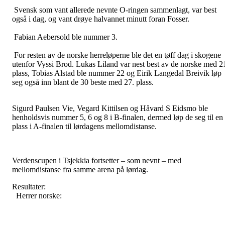
Svensk som vant allerede nevnte O-ringen sammenlagt, var best
også i dag, og vant drøye halvannet minutt foran Fosser.
Fabian Aebersold ble nummer 3.
For resten av de norske herreløperne ble det en tøff dag i skogene
utenfor Vyssi Brod. Lukas Liland var nest best av de norske med 2
plass, Tobias Alstad ble nummer 22 og Eirik Langedal Breivik løp
seg også inn blant de 30 beste med 27. plass.
Sigurd Paulsen Vie, Vegard Kittilsen og Håvard S Eidsmo ble
henholdsvis nummer 5, 6 og 8 i B-finalen, dermed løp de seg til en
plass i A-finalen til lørdagens mellomdistanse.
Verdenscupen i Tsjekkia fortsetter – som nevnt – med
mellomdistanse fra samme arena på lørdag.
Resultater:
Herrer norske: