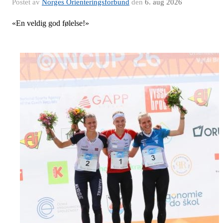
Postet av
Norges Orienteringsforbund
den
6. aug 2026
«En veldig god følelse!»