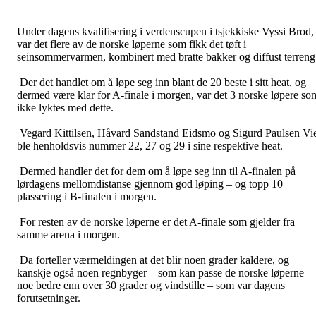
Under dagens kvalifisering i verdenscupen i tsjekkiske Vyssi Brod,
var det flere av de norske løperne som fikk det tøft i
seinsommervarmen, kombinert med bratte bakker og diffust terreng
Der det handlet om å løpe seg inn blant de 20 beste i sitt heat, og
dermed være klar for A-finale i morgen, var det 3 norske løpere so
ikke lyktes med dette.
Vegard Kittilsen, Håvard Sandstand Eidsmo og Sigurd Paulsen Vi
ble henholdsvis nummer 22, 27 og 29 i sine respektive heat.
Dermed handler det for dem om å løpe seg inn til A-finalen på
lørdagens mellomdistanse gjennom god løping – og topp 10
plassering i B-finalen i morgen.
For resten av de norske løperne er det A-finale som gjelder fra
samme arena i morgen.
Da forteller værmeldingen at det blir noen grader kaldere, og
kanskje også noen regnbyger – som kan passe de norske løperne
noe bedre enn over 30 grader og vindstille – som var dagens
forutsetninger.