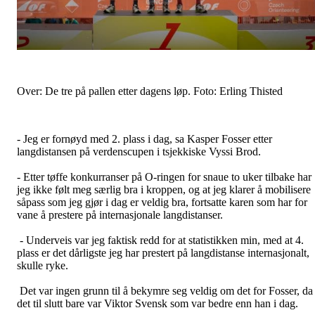
Over: De tre på pallen etter dagens løp. Foto: Erling Thisted
- Jeg er fornøyd med 2. plass i dag, sa Kasper Fosser etter
langdistansen på verdenscupen i tsjekkiske Vyssi Brod.
- Etter tøffe konkurranser på O-ringen for snaue to uker tilbake har
jeg ikke følt meg særlig bra i kroppen, og at jeg klarer å mobilisere
såpass som jeg gjør i dag er veldig bra, fortsatte karen som har for
vane å prestere på internasjonale langdistanser.
- Underveis var jeg faktisk redd for at statistikken min, med at 4.
plass er det dårligste jeg har prestert på langdistanse internasjonalt,
skulle ryke.
Det var ingen grunn til å bekymre seg veldig om det for Fosser, da
det til slutt bare var Viktor Svensk som var bedre enn han i dag.