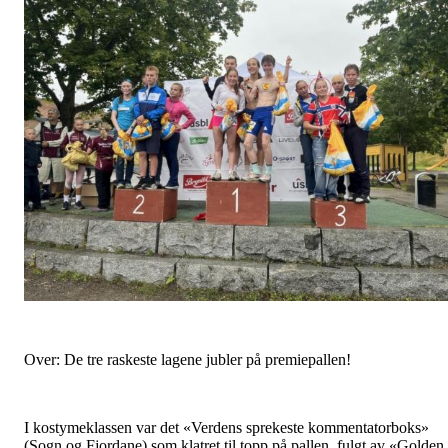
Over: De tre raskeste lagene jubler på premiepallen!
I kostymeklassen var det «Verdens sprekeste kommentatorboks»
(Sogn og Fjordane) som klatret til topp på pallen, fulgt av «Golden