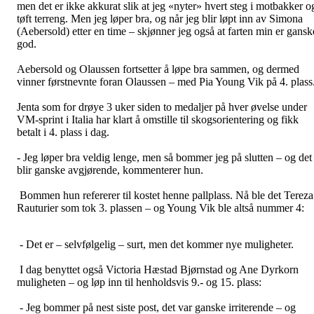
men det er ikke akkurat slik at jeg «nyter» hvert steg i motbakker o
tøft terreng. Men jeg løper bra, og når jeg blir løpt inn av Simona
(Aebersold) etter en time – skjønner jeg også at farten min er gansk
god.
Aebersold og Olaussen fortsetter å løpe bra sammen, og dermed
vinner førstnevnte foran Olaussen – med Pia Young Vik på 4. plass
Jenta som for drøye 3 uker siden to medaljer på hver øvelse under
VM-sprint i Italia har klart å omstille til skogsorientering og fikk
betalt i 4. plass i dag.
- Jeg løper bra veldig lenge, men så bommer jeg på slutten – og det
blir ganske avgjørende, kommenterer hun.
Bommen hun refererer til kostet henne pallplass. Nå ble det Tereza
Rauturier som tok 3. plassen – og Young Vik ble altså nummer 4:
- Det er – selvfølgelig – surt, men det kommer nye muligheter.
I dag benyttet også Victoria Hæstad Bjørnstad og Ane Dyrkorn
muligheten – og løp inn til henholdsvis 9.- og 15. plass:
- Jeg bommer på nest siste post, det var ganske irriterende – og