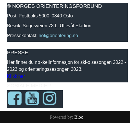
© NORGES ORIENTERINGSFORBUND
Post: Postboks 5000, 0840 Oslo
Besøk: Sognsveien 73 L, Ullevål Stadion
Pressekontakt:
nof@orientering.no
PRESSE
Her finner du nøkkelinformasjon for ski-o sesongen 2022 -
2023 og orienteringssesongen 2023.
Klikk her
SOSIALE MEDIER
Powered by:
Bloc