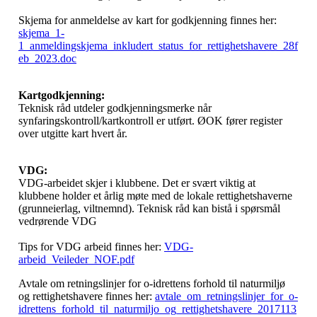
Skjema for anmeldelse av kart for godkjenning finnes her:
skjema_1-
1_anmeldingskjema_inkludert_status_for_rettighetshavere_28f
eb_2023.doc
Kartgodkjenning:
Teknisk råd utdeler godkjenningsmerke når
synfaringskontroll/kartkontroll er utført. ØOK fører register
over utgitte kart hvert år.
VDG:
VDG-arbeidet skjer i klubbene. Det er svært viktig at
klubbene holder et årlig møte med de lokale rettighetshaverne
(grunneierlag, viltnemnd). Teknisk råd kan bistå i spørsmål
vedrørende VDG
Tips for VDG arbeid finnes her:
VDG-
arbeid_Veileder_NOF.pdf
Avtale om retningslinjer for o-idrettens forhold til naturmiljø
og rettighetshavere finnes her:
avtale_om_retningslinjer_for_o-
idrettens_forhold_til_naturmiljo_og_rettighetshavere_2017113