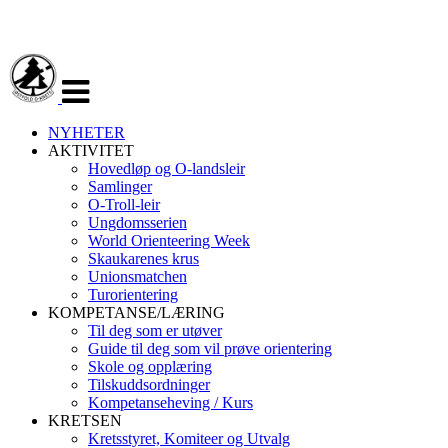
Veksle
navigasjon
NYHETER
AKTIVITET
Hovedløp og O-landsleir
Samlinger
O-Troll-leir
Ungdomsserien
World Orienteering Week
Skaukarenes krus
Unionsmatchen
Turorientering
KOMPETANSE/LÆRING
Til deg som er utøver
Guide til deg som vil prøve orientering
Skole og opplæring
Tilskuddsordninger
Kompetanseheving / Kurs
KRETSEN
Kretsstyret, Komiteer og Utvalg