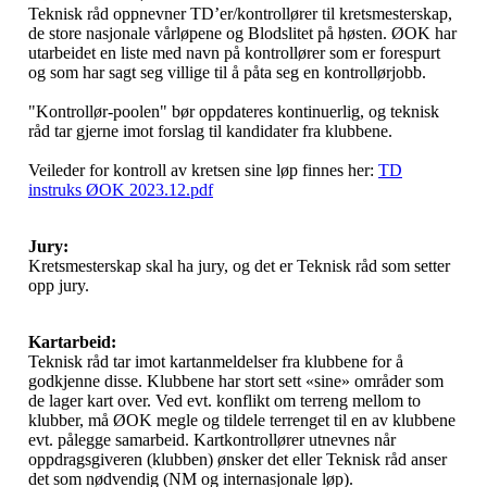
Teknisk råd oppnevner TD’er/kontrollører til kretsmesterskap,
de store nasjonale vårløpene og Blodslitet på høsten. ØOK har
utarbeidet en liste med navn på kontrollører som er forespurt
og som har sagt seg villige til å påta seg en kontrollørjobb.
"Kontrollør-poolen" bør oppdateres kontinuerlig, og teknisk
råd tar gjerne imot forslag til kandidater fra klubbene.
Veileder for kontroll av kretsen sine løp finnes her:
TD
instruks ØOK 2023.12.pdf
Jury:
Kretsmesterskap skal ha jury, og det er Teknisk råd som setter
opp jury.
Kartarbeid:
Teknisk råd tar imot kartanmeldelser fra klubbene for å
godkjenne disse. Klubbene har stort sett «sine» områder som
de lager kart over. Ved evt. konflikt om terreng mellom to
klubber, må ØOK megle og tildele terrenget til en av klubbene
evt. pålegge samarbeid. Kartkontrollører utnevnes når
oppdragsgiveren (klubben) ønsker det eller Teknisk råd anser
det som nødvendig (NM og internasjonale løp).