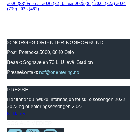
2026 (88)
Februar 2026 (82)
Januar 2026 (85)
2025 (822)
2024
(799)
2023 (487)
© NORGES ORIENTERINGSFORBUND
Post: Postboks 5000, 0840 Oslo
Besøk: Sognsveien 73 L, Ullevål Stadion
Pressekontakt:
nof@orientering.no
PRESSE
Her finner du nøkkelinformasjon for ski-o sesongen 2022 -
2023 og orienteringssesongen 2023.
Klikk her
SOSIALE MEDIER