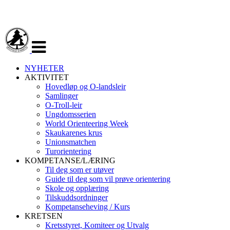
Veksle
navigasjon
NYHETER
AKTIVITET
Hovedløp og O-landsleir
Samlinger
O-Troll-leir
Ungdomsserien
World Orienteering Week
Skaukarenes krus
Unionsmatchen
Turorientering
KOMPETANSE/LÆRING
Til deg som er utøver
Guide til deg som vil prøve orientering
Skole og opplæring
Tilskuddsordninger
Kompetanseheving / Kurs
KRETSEN
Kretsstyret, Komiteer og Utvalg