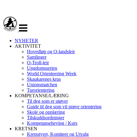
Veksle
navigasjon
NYHETER
AKTIVITET
Hovedløp og O-landsleir
Samlinger
O-Troll-leir
Ungdomsserien
World Orienteering Week
Skaukarenes krus
Unionsmatchen
Turorientering
KOMPETANSE/LÆRING
Til deg som er utøver
Guide til deg som vil prøve orientering
Skole og opplæring
Tilskuddsordninger
Kompetanseheving / Kurs
KRETSEN
Kretsstyret, Komiteer og Utvalg