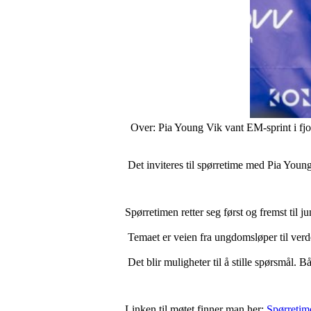
Over: Pia Young Vik vant EM-sprint i fjor.
Det inviteres til spørretime med Pia Youn
Spørretimen retter seg først og fremst til j
Temaet er veien fra ungdomsløper til ver
Det blir muligheter til å stille spørsmål.
Linken til møtet finner man her:
Spørretim