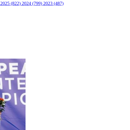
)
2025 (822)
2024 (799)
2023 (487)