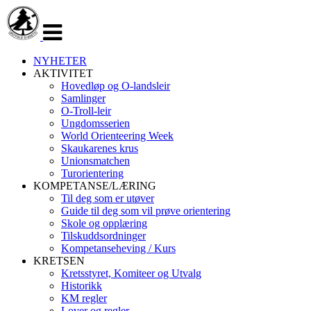
Veksle
navigasjon
NYHETER
AKTIVITET
Hovedløp og O-landsleir
Samlinger
O-Troll-leir
Ungdomsserien
World Orienteering Week
Skaukarenes krus
Unionsmatchen
Turorientering
KOMPETANSE/LÆRING
Til deg som er utøver
Guide til deg som vil prøve orientering
Skole og opplæring
Tilskuddsordninger
Kompetanseheving / Kurs
KRETSEN
Kretsstyret, Komiteer og Utvalg
Historikk
KM regler
Lover og regler