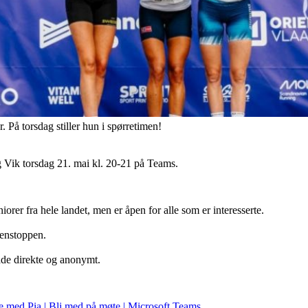
 På torsdag stiller hun i spørretimen!
g Vik torsdag 21. mai kl. 20-21 på Teams.
uniorer fra hele landet, men er åpen for alle som er interesserte.
denstoppen.
 Både direkte og anonymt.
e med Pia | Bli med på møte | Microsoft Teams