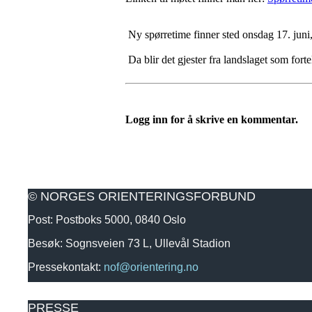
Ny spørretime finner sted onsdag 17. juni, 
Da blir det gjester fra landslaget som for
Logg inn for å skrive en kommentar.
© NORGES ORIENTERINGSFORBUND
Post: Postboks 5000, 0840 Oslo
Besøk: Sognsveien 73 L, Ullevål Stadion
Pressekontakt:
nof@orientering.no
PRESSE