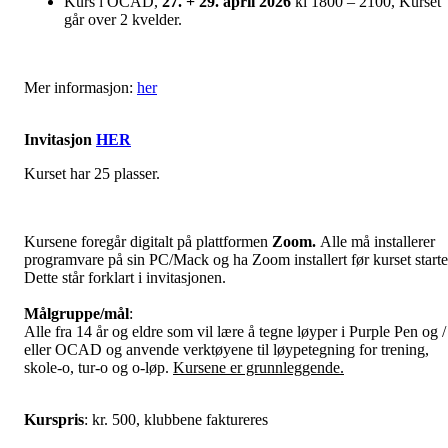
Kurs i OCAD,
27. + 29. april 2026
kl 1800 – 2100, Kurset
går over 2 kvelder.
Mer informasjon:
her
Invitasjon
HER
Kurset har 25 plasser.
Kursene foregår digitalt på plattformen
Zoom.
Alle må installerer
programvare på sin PC/Mack og ha Zoom installert før kurset starte
Dette står forklart i invitasjonen.
Målgruppe/mål
:
Alle fra 14 år og eldre som vil lære å tegne løyper i Purple Pen og /
eller OCAD og anvende verktøyene til løypetegning for trening,
skole-o, tur-o og o-løp.
Kursene er grunnleggende.
Kurspris
: kr. 500, klubbene faktureres