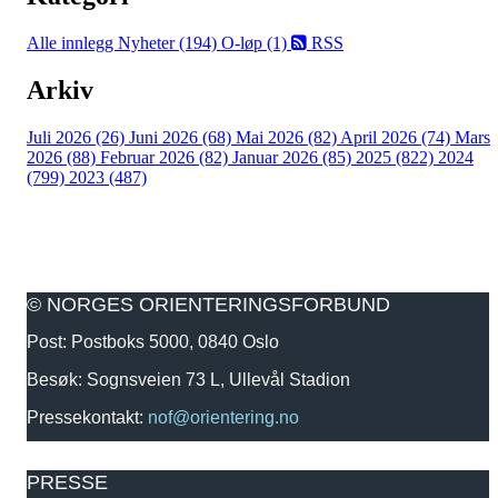
Alle innlegg
Nyheter (194)
O-løp (1)
RSS
Arkiv
Juli 2026 (26)
Juni 2026 (68)
Mai 2026 (82)
April 2026 (74)
Mars
2026 (88)
Februar 2026 (82)
Januar 2026 (85)
2025 (822)
2024
(799)
2023 (487)
© NORGES ORIENTERINGSFORBUND
Post: Postboks 5000, 0840 Oslo
Besøk: Sognsveien 73 L, Ullevål Stadion
Pressekontakt:
nof@orientering.no
PRESSE