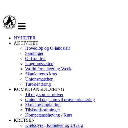
Veksle
navigasjon
NYHETER
AKTIVITET
Hovedløp og O-landsleir
Samlinger
O-Troll-leir
Ungdomsserien
World Orienteering Week
Skaukarenes krus
Unionsmatchen
Turorientering
KOMPETANSE/LÆRING
Til deg som er utøver
Guide til deg som vil prøve orientering
Skole og opplæring
Tilskuddsordninger
Kompetanseheving / Kurs
KRETSEN
Kretsstyret, Komiteer og Utvalg