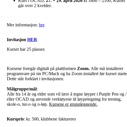
Kurs i OCAD,
27. + 29. april 2026
kl 1800 – 2100, Kurset
går over 2 kvelder.
Mer informasjon:
her
Invitasjon
HER
Kurset har 25 plasser.
Kursene foregår digitalt på plattformen
Zoom.
Alle må installerer
programvare på sin PC/Mack og ha Zoom installert før kurset starte
Dette står forklart i invitasjonen.
Målgruppe/mål
:
Alle fra 14 år og eldre som vil lære å tegne løyper i Purple Pen og /
eller OCAD og anvende verktøyene til løypetegning for trening,
skole-o, tur-o og o-løp.
Kursene er grunnleggende.
Kurspris
: kr. 500, klubbene faktureres