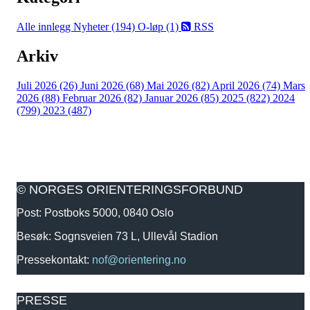
Alle innlegg
Nyheter (194)
O-løp (1)
RSS
Arkiv
Juli 2026 (26)
Juni 2026 (68)
Mai 2026 (82)
April 2026 (74)
Mars
2026 (88)
Februar 2026 (82)
Januar 2026 (85)
2025 (822)
2024
(799)
2023 (487)
© NORGES ORIENTERINGSFORBUND
Post: Postboks 5000, 0840 Oslo
Besøk: Sognsveien 73 L, Ullevål Stadion
Pressekontakt:
nof@orientering.no
PRESSE