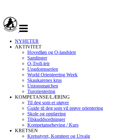
Veksle
navigasjon
NYHETER
AKTIVITET
Hovedløp og O-landsleir
Samlinger
O-Troll-leir
Ungdomsserien
World Orienteering Week
Skaukarenes krus
Unionsmatchen
Turorientering
KOMPETANSE/LÆRING
Til deg som er utøver
Guide til deg som vil prøve orientering
Skole og opplæring
Tilskuddsordninger
Kompetanseheving / Kurs
KRETSEN
Kretsstyret, Komiteer og Utvalg