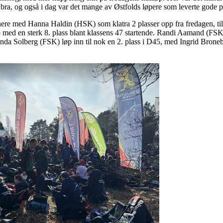
t bra, og også i dag var det mange av Østfolds løpere som leverte gode p
nere med Hanna Haldin (HSK) som klatra 2 plasser opp fra fredagen, til 
ed en sterk 8. plass blant klassens 47 startende. Randi Aamand (FSK)
inda Solberg (FSK) løp inn til nok en 2. plass i D45, med Ingrid Bro