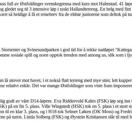
buss full av Østfoldinger svenskegrensa med kurs mot Halmstad. 41 løper
gledet seg til 3 intensive løp i raskt Hallandterreng. En helg med fint
 vært så heldige å få et reisebrev fra de eldste juniorene som deltok på
torsenter og Svinesundparken i god tid for å rekke nattløpet "Kattegatt
mme sosiale spill og noen opptok trenden med among us, slik som i fjor
m lå utover mot havet, i et nokså flatt terreng med mye stier, lett kupp
e relativt enkle. Det var mange Østfoldinger som viste fram imponerend
rolig godt av våre D14-løpere. Eva Riddervold Kahrs (FSK) løp seg inn t
) på en fin 5. plass. Ville Wingstedt (HSK) tok en 5. plass i et stort s
n til en klar 3. plass, og i H18 tok Selmer Løken (OK Moss) og Fredr
ederne på turen. Linda Solberg (FSK) og Øystein Kristiansen slår til med