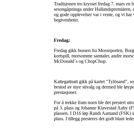
Tradisjonen tro krysset fredag 7. mars en 
sesongåpninga under Hallandspremiären, og 
og gode opplevelser var i vente, og vi har
begivenheter.
Fredag:
Fredag gikk bussen fra Mosseporten, Borg S
kortspill, morsomme samtaler, andre morso
McDonald´s og ChopChop.
Kattegattnatt gikk på kartet "Tylösand", so
bestod av mye stivalg og dermed ble løypen
prestasjoner.
For å trekke fram noen ble det prestert ut
på 3. plass og Johanne Klavestad Aaby (FSK
plassen. I D16 løp Randi Aamand (FSK) in
plass. I tillegg presteres det godt blant l