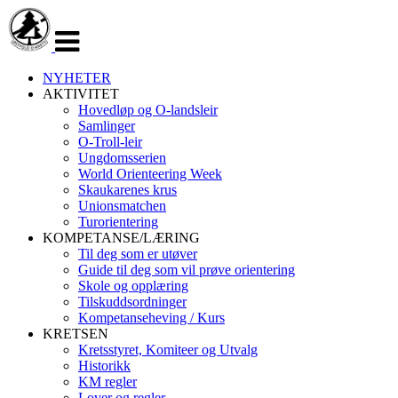
Veksle
navigasjon
NYHETER
AKTIVITET
Hovedløp og O-landsleir
Samlinger
O-Troll-leir
Ungdomsserien
World Orienteering Week
Skaukarenes krus
Unionsmatchen
Turorientering
KOMPETANSE/LÆRING
Til deg som er utøver
Guide til deg som vil prøve orientering
Skole og opplæring
Tilskuddsordninger
Kompetanseheving / Kurs
KRETSEN
Kretsstyret, Komiteer og Utvalg
Historikk
KM regler
Lover og regler