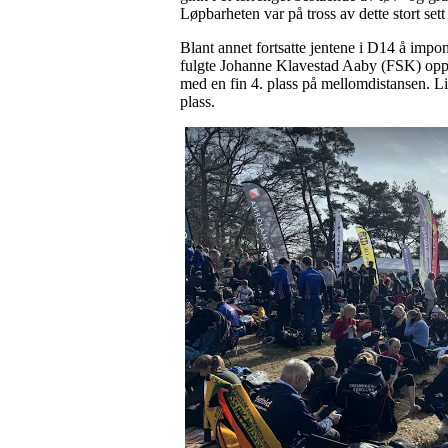
Løpbarheten var på tross av dette stort set
Blant annet fortsatte jentene i D14 å impo
fulgte Johanne Klavestad Aaby (FSK) opp m
med en fin 4. plass på mellomdistansen. L
plass.