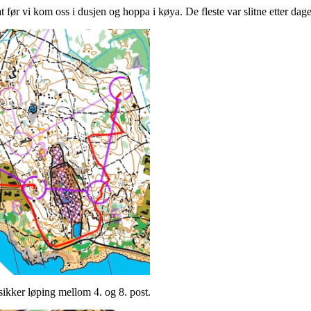
ør vi kom oss i dusjen og hoppa i køya. De fleste var slitne etter dage
kker løping mellom 4. og 8. post.