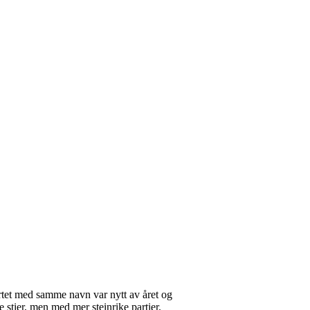
artet med samme navn var nytt av året og
 stier, men med mer steinrike partier.