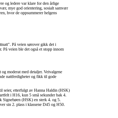
e og ledere var klare for den årlige
 vær, mye god orientering, sosialt samvær
 turen, hvor de oppsummerer helgens
natt". På veien sørover gikk det i
. På veien ble det også et stopp innom
ert og moderat med detaljer. Veivalgene
e nattferdigheter og fikk til gode
il seier, etterfulgt av Hanna Haldin (HSK)
tartfelt i H16, kun 5 små sekunder bak 4.
ik Signebøen (HSK) en sterk 4. og 5.
 hver sin 2. plass i klassene D45 og H50.