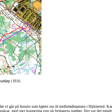
nattløp i H16.
 før vi går på bussen som kjører oss til mellomdistansen i Hjörnered. K
ranskog, med mer kuppering enn på fredagens nattløp. Her var det mindre