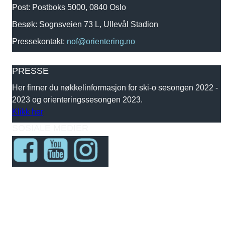
Post: Postboks 5000, 0840 Oslo
Besøk: Sognsveien 73 L, Ullevål Stadion
Pressekontakt:
nof@orientering.no
PRESSE
Her finner du nøkkelinformasjon for ski-o sesongen 2022 -
2023 og orienteringssesongen 2023.
Klikk her
SOSIALE MEDIER