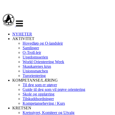
Veksle
navigasjon
NYHETER
AKTIVITET
Hovedløp og O-landsleir
Samlinger
O-Troll-leir
Ungdomsserien
World Orienteering Week
Skaukarenes krus
Unionsmatchen
Turorientering
KOMPETANSE/LÆRING
Til deg som er utøver
Guide til deg som vil prøve orientering
Skole og opplæring
Tilskuddsordninger
Kompetanseheving / Kurs
KRETSEN
Kretsstyret, Komiteer og Utvalg