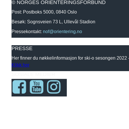
© NORGES ORIENTERINGSFORBUND
Post: Postboks 5000, 0840 Oslo
Besøk: Sognsveien 73 L, Ullevål Stadion
Pressekontakt:
nof@orientering.no
PRESSE
Her finner du nøkkelinformasjon for ski-o sesongen 2022
Klikk her
SOSIALE MEDIER