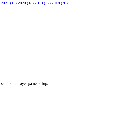
)
2021 (15)
2020 (18)
2019 (17)
2018 (26)
skal bære trøyer på neste løp: