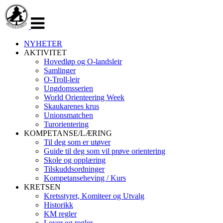
Veksle
navigasjon
NYHETER
AKTIVITET
Hovedløp og O-landsleir
Samlinger
O-Troll-leir
Ungdomsserien
World Orienteering Week
Skaukarenes krus
Unionsmatchen
Turorientering
KOMPETANSE/LÆRING
Til deg som er utøver
Guide til deg som vil prøve orientering
Skole og opplæring
Tilskuddsordninger
Kompetanseheving / Kurs
KRETSEN
Kretsstyret, Komiteer og Utvalg
Historikk
KM regler
Lover og regler