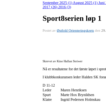
September 2025 (1)
August 2025 (1)
Juni
2017 (26)
2016 (3)
Sport8serien løp 1
Postet av
Østfold Orienteringskrets
den
29.
Skrevet av Kine Hallan Steiwer
Nå er resultatene for det første løpet i spro
I klubbkonkuransen leder Halden SK foran 
D 11-12
Leder
Maren Henriksen
Spurt
Marte Hox Brynildsen
Klatre
Ingrid Pedersen Holmskau