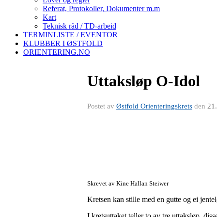
Referat, Protokoller, Dokumenter m.m
Kart
Teknisk råd / TD-arbeid
TERMINLISTE / EVENTOR
KLUBBER I ØSTFOLD
ORIENTERING.NO
Uttaksløp O-Idol
Postet av
Østfold Orienteringskrets
den
21.
Skrevet av Kine Hallan Steiwer
Kretsen kan stille med en gutte og ei jent
I kretsuttaket teller to av tre uttaksløp, diss