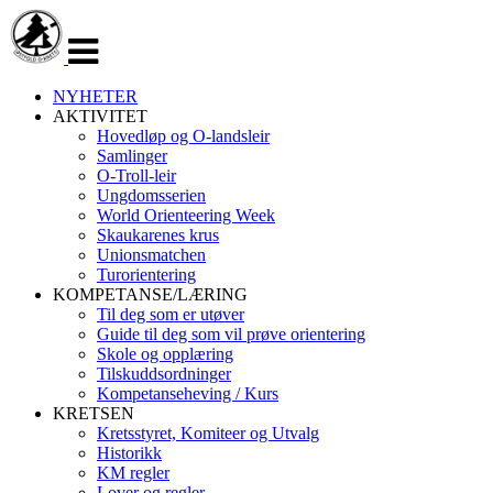
Veksle
navigasjon
NYHETER
AKTIVITET
Hovedløp og O-landsleir
Samlinger
O-Troll-leir
Ungdomsserien
World Orienteering Week
Skaukarenes krus
Unionsmatchen
Turorientering
KOMPETANSE/LÆRING
Til deg som er utøver
Guide til deg som vil prøve orientering
Skole og opplæring
Tilskuddsordninger
Kompetanseheving / Kurs
KRETSEN
Kretsstyret, Komiteer og Utvalg
Historikk
KM regler
Lover og regler