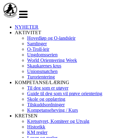
Veksle
navigasjon
NYHETER
AKTIVITET
Hovedløp og O-landsleir
Samlinger
O-Troll-leir
Ungdomsserien
World Orienteering Week
Skaukarenes krus
Unionsmatchen
Turorientering
KOMPETANSE/LÆRING
Til deg som er utøver
Guide til deg som vil prøve orientering
Skole og opplæring
Tilskuddsordninger
Kompetanseheving / Kurs
KRETSEN
Kretsstyret, Komiteer og Utvalg
Historikk
KM regler
Lover og regler