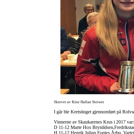
Skrevet av Kine Hallan Steiwer
I går ble Kretstinget gjennomført på Rolv
Vinnerne av Skaukarenes Krus i 2017 var:
D 11-12 Marte Hox Brynildsen,Fredrikst
H 11-12 Henrik Julian Fontes Årbu, Vart