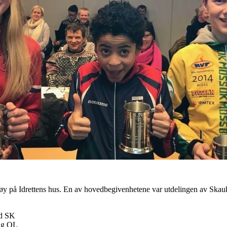
søy på Idrettens hus. En av hovedbegivenhetene var utdelingen av Skau
ad SK
eig OL