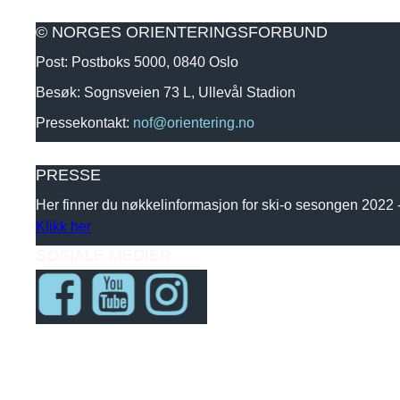
© NORGES ORIENTERINGSFORBUND
Post: Postboks 5000, 0840 Oslo
Besøk: Sognsveien 73 L, Ullevål Stadion
Pressekontakt:
nof@orientering.no
PRESSE
Her finner du nøkkelinformasjon for ski-o sesongen 2022
Klikk her
SOSIALE MEDIER