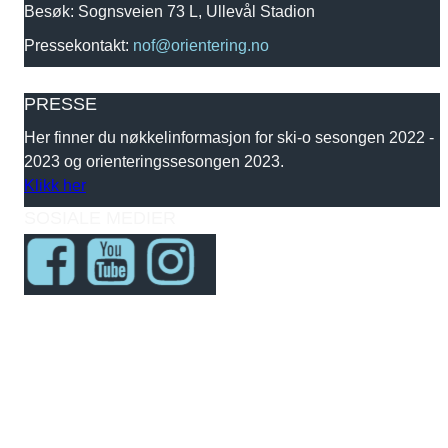
Besøk: Sognsveien 73 L, Ullevål Stadion
Pressekontakt:
nof@orientering.no
PRESSE
Her finner du nøkkelinformasjon for ski-o sesongen 2022 -
2023 og orienteringssesongen 2023.
Klikk her
SOSIALE MEDIER