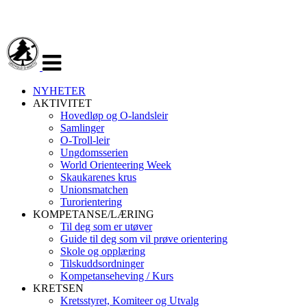
Veksle
navigasjon
NYHETER
AKTIVITET
Hovedløp og O-landsleir
Samlinger
O-Troll-leir
Ungdomsserien
World Orienteering Week
Skaukarenes krus
Unionsmatchen
Turorientering
KOMPETANSE/LÆRING
Til deg som er utøver
Guide til deg som vil prøve orientering
Skole og opplæring
Tilskuddsordninger
Kompetanseheving / Kurs
KRETSEN
Kretsstyret, Komiteer og Utvalg