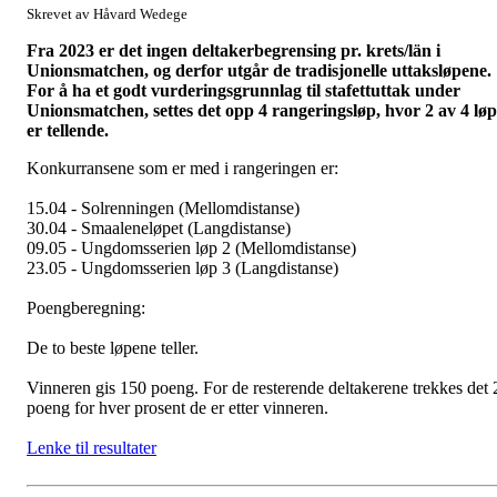
Skrevet av Håvard Wedege
Fra 2023 er det ingen deltakerbegrensing pr. krets/län i
Unionsmatchen, og derfor utgår de tradisjonelle uttaksløpene.
For å ha et godt vurderingsgrunnlag til stafettuttak under
Unionsmatchen, settes det opp 4 rangeringsløp, hvor 2 av 4 løp
er tellende.
Konkurransene som er med i rangeringen er:
15.04 - Solrenningen (Mellomdistanse)
30.04 - Smaaleneløpet (Langdistanse)
09.05 - Ungdomsserien løp 2 (Mellomdistanse)
23.05 - Ungdomsserien løp 3 (Langdistanse)
Poengberegning:
De to beste løpene teller.
Vinneren gis 150 poeng. For de resterende deltakerene trekkes det 
poeng for hver prosent de er etter vinneren.
Lenke til resultater