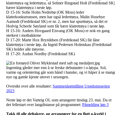
klatretrøya og ledertrøya, så Selmer Ringstad Holt (Fredrikstad SK
bærer klatretrøya i neste løp.
D 15-16:
Sofie Holm Nedrebø (OK Moss) leder
klatrekonkurransen, men har også ledertrøya, Malin Husebye
Aamodt (Fredrikstad SK) er nr. 2, men har spurttrøya, så det er
Hedvig Scheele Søyland som får bære klatretrøya i neste løp.
H 15-16:
Anders Hovgaard Eisvang (OK Moss) er nok en gang
sterkest i motbakkene
D 17-20:
Marte Hox Brynildsen (Fredrikstad SK) får låne
klatretrøya i neste løp, da Ingrid Pedersen Holmskau (Fredrikstad
SK) holder alle trøyene.
H 17-20:
Audun Nordby (Fredrikstad SK)
Ingenting gleder mer enn å se ferske debutanter i o-løypa. Sol,
varme og orientering går som hånd i hanske, og vi håper å se mang
nye og gamle kjente utover i sesongen.
Oversikt over alle resultater:
Sammenlagtstilling Ungdomsserien
2023
Neste løp er det Varteig OL som arrangerer tirsdag 23. mai. Da er
det fellestart over langdistanse på programmet:
Påmelding løp 3
Takk til alle deltakere, og arrangører for en flott o-kveld i