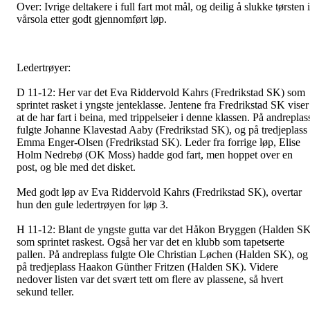
Over: Ivrige deltakere i full fart mot mål, og deilig å slukke tørsten i
vårsola etter godt gjennomført løp.
Ledertrøyer:
D 11-12
: Her var det Eva Riddervold Kahrs (Fredrikstad SK) som
sprintet rasket i yngste jenteklasse. Jentene fra Fredrikstad SK viser
at de har fart i beina, med trippelseier i denne klassen. På andreplas
fulgte Johanne Klavestad Aaby (Fredrikstad SK), og på tredjeplass
Emma Enger-Olsen (Fredrikstad SK). Leder fra forrige løp, Elise
Holm Nedrebø (OK Moss) hadde god fart, men hoppet over en
post, og ble med det disket.
Med godt løp av Eva Riddervold Kahrs (Fredrikstad SK), overtar
hun den gule ledertrøyen for løp 3.
H 11-12:
Blant de yngste gutta var det Håkon Bryggen (Halden S
som sprintet raskest. Også her var det en klubb som tapetserte
pallen. På andreplass fulgte Ole Christian Løchen (Halden SK), og
på tredjeplass Haakon Günther Fritzen (Halden SK). Videre
nedover listen var det svært tett om flere av plassene, så hvert
sekund teller.