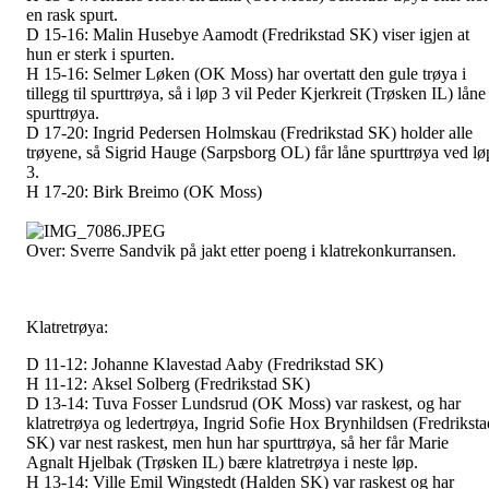
en rask spurt.
D 15-16:
Malin Husebye Aamodt (Fredrikstad SK) viser igjen at
hun er sterk i spurten.
H 15-16:
Selmer Løken (OK Moss) har overtatt den gule trøya i
tillegg til spurttrøya, så i løp 3 vil Peder Kjerkreit (Trøsken IL) låne
spurttrøya.
D 17-20:
Ingrid Pedersen Holmskau (Fredrikstad SK) holder alle
trøyene, så Sigrid Hauge (Sarpsborg OL) får låne spurttrøya ved lø
3.
H 17-20:
Birk Breimo (OK Moss)
Over: Sverre Sandvik på jakt etter poeng i klatrekonkurransen.
Klatretrøya:
D 11-12:
Johanne Klavestad Aaby (Fredrikstad SK)
H 11-12:
Aksel Solberg (Fredrikstad SK)
D 13-14:
Tuva Fosser Lundsrud (OK Moss) var raskest, og har
klatretrøya og ledertrøya, Ingrid Sofie Hox Brynhildsen (Fredriksta
SK) var nest raskest, men hun har spurttrøya, så her får Marie
Agnalt Hjelbak (Trøsken IL) bære klatretrøya i neste løp.
H 13-14:
Ville Emil Wingstedt (Halden SK) var raskest og har