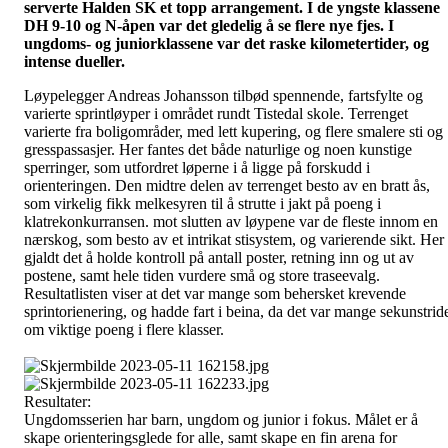
serverte Halden SK et topp arrangement. I de yngste klassene
DH 9-10 og N-åpen var det gledelig å se flere nye fjes. I
ungdoms- og juniorklassene var det raske kilometertider, og
intense dueller.
Løypelegger Andreas Johansson tilbød spennende, fartsfylte og
varierte sprintløyper i området rundt Tistedal skole. Terrenget
varierte fra boligområder, med lett kupering, og flere smalere sti og
gresspassasjer. Her fantes det både naturlige og noen kunstige
sperringer, som utfordret løperne i å ligge på forskudd i
orienteringen. Den midtre delen av terrenget besto av en bratt ås,
som virkelig fikk melkesyren til å strutte i jakt på poeng i
klatrekonkurransen. mot slutten av løypene var de fleste innom en
nærskog, som besto av et intrikat stisystem, og varierende sikt. Her
gjaldt det å holde kontroll på antall poster, retning inn og ut av
postene, samt hele tiden vurdere små og store traseevalg.
Resultatlisten viser at det var mange som behersket krevende
sprintorienering, og hadde fart i beina, da det var mange sekunstrid
om viktige poeng i flere klasser.
Resultater:
Ungdomsserien har barn, ungdom og junior i fokus. Målet er å
skape orienteringsglede for alle, samt skape en fin arena for