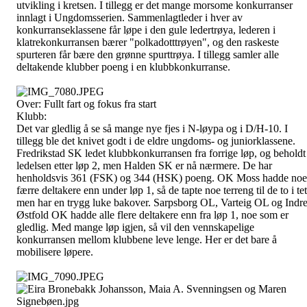
utvikling i kretsen. I tillegg er det mange morsome konkurranser
innlagt i Ungdomsserien. Sammenlagtleder i hver av
konkurranseklassene får løpe i den gule ledertrøya, lederen i
klatrekonkurransen bærer "polkadotttrøyen", og den raskeste
spurteren får bære den grønne spurttrøya. I tillegg samler alle
deltakende klubber poeng i en klubbkonkurranse.
Over: Fullt fart og fokus fra start
Klubb:
Det var gledlig å se så mange nye fjes i N-løypa og i D/H-10. I
tillegg ble det knivet godt i de eldre ungdoms- og juniorklassene.
Fredrikstad SK ledet klubbkonkurransen fra forrige løp, og beholdt
ledelsen etter løp 2, men Halden SK er nå nærmere. De har
henholdsvis 361 (FSK) og 344 (HSK) poeng. OK Moss hadde noe
færre deltakere enn under løp 1, så de tapte noe terreng til de to i tet
men har en trygg luke bakover. Sarpsborg OL, Varteig OL og Indr
Østfold OK hadde alle flere deltakere enn fra løp 1, noe som er
gledlig. Med mange løp igjen, så vil den vennskapelige
konkurransen mellom klubbene leve lenge. Her er det bare å
mobilisere løpere.