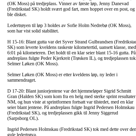
(OK Moss) på tredjeplass. Vinner av første løp, Jenny Danevad
(Fredrikstad SK) holdt svært god fart, men hoppet over en post, og
ble disket.
Ledertrøyen til løp 3 holdes av Sofie Holm Nedrebø (OK Moss),
som har vist solid stabilitet.
H 15-16:
Blant gutta var det Syver Strand Gulbrandsen (Fredriksta
SK) som leverte kveldens raskeste kilometertid, uansett klasse, med
6:01 på kilometeren. Det holdt til en klar seier blant 15-16 gutta. På
andreplass fulgte Peder Kjerkreit (Trøsken IL), og tredjeplassen tok
Selmer Løken (OK Moss).
Selmer Løken (OK Moss) er etter kveldens løp, ny leder i
sammendraget.
D 17-20:
Blant juniorjentene var det hjemmeløper Sigrid Schmitt
Gran (Halden SK) som kom fra en helg med sterke sprint resultater 
NM, og hun viste at sprintformen fortsatt var tilstedet, med en klar
seier blant jentene. På andreplass fulgte Ingrid Pedersen Holmskau
(Fredrikstad SK), og tredjeplassen gikk til Jenny Siggerud
(Sarpsborg OL).
Ingrid Pedersen Holmskau (Fredrikstad SK) tok med dette over de
gule ledertrøya.