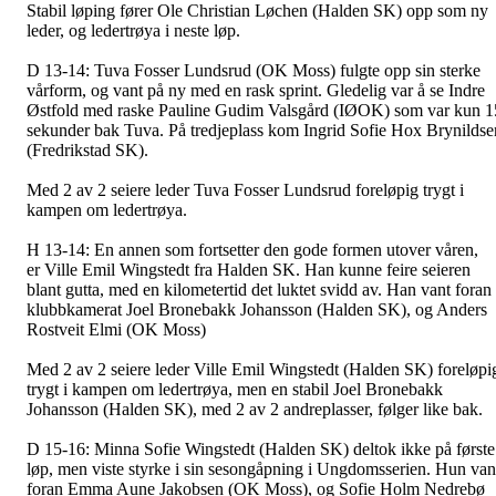
Stabil løping fører Ole Christian Løchen (Halden SK) opp som ny
leder, og ledertrøya i neste løp.
D 13-14:
Tuva Fosser Lundsrud (OK Moss) fulgte opp sin sterke
vårform, og vant på ny med en rask sprint. Gledelig var å se Indre
Østfold med raske Pauline Gudim Valsgård (IØOK) som var kun 1
sekunder bak Tuva. På tredjeplass kom Ingrid Sofie Hox Brynildse
(Fredrikstad SK).
Med 2 av 2 seiere leder Tuva Fosser Lundsrud foreløpig trygt i
kampen om ledertrøya.
H 13-14:
En annen som fortsetter den gode formen utover våren,
er Ville Emil Wingstedt fra Halden SK. Han kunne feire seieren
blant gutta, med en kilometertid det luktet svidd av. Han vant foran
klubbkamerat Joel Bronebakk Johansson (Halden SK), og Anders
Rostveit Elmi (OK Moss)
Med 2 av 2 seiere leder Ville Emil Wingstedt (Halden SK) foreløpi
trygt i kampen om ledertrøya, men en stabil Joel Bronebakk
Johansson (Halden SK), med 2 av 2 andreplasser, følger like bak.
D 15-16:
Minna Sofie Wingstedt (Halden SK) deltok ikke på første
løp, men viste styrke i sin sesongåpning i Ungdomsserien. Hun van
foran Emma Aune Jakobsen (OK Moss), og Sofie Holm Nedrebø