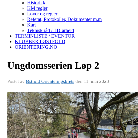
Historikk
KM regler
Lover og regler
Referat, Protokoller, Dokumenter m.m
Kart
Teknisk råd / TD-arbeid
TERMINLISTE / EVENTOR
KLUBBER I ØSTFOLD
ORIENTERING.NO
Ungdomsserien Løp 2
Postet av
Østfold Orienteringskrets
den
11. mai 2023