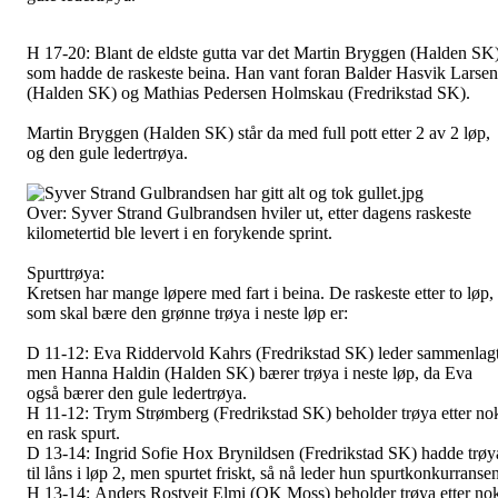
H 17-20:
Blant de eldste gutta var det Martin Bryggen (Halden SK
som hadde de raskeste beina. Han vant foran Balder Hasvik Larsen
(Halden SK) og Mathias Pedersen Holmskau (Fredrikstad SK).
Martin Bryggen (Halden SK) står da med full pott etter 2 av 2 løp,
og den gule ledertrøya.
Over: Syver Strand Gulbrandsen hviler ut, etter dagens raskeste
kilometertid ble levert i en forykende sprint.
Spurttrøya:
Kretsen har mange løpere med fart i beina. De raskeste etter to løp,
som skal bære den grønne trøya i neste løp er:
D 11-12:
Eva Riddervold Kahrs (Fredrikstad SK) leder sammenlagt
men Hanna Haldin (Halden SK) bærer trøya i neste løp, da Eva
også bærer den gule ledertrøya.
H 11-12:
Trym Strømberg (Fredrikstad SK) beholder trøya etter no
en rask spurt.
D 13-14:
Ingrid Sofie Hox Brynildsen (Fredrikstad SK) hadde trøy
til låns i løp 2, men spurtet friskt, så nå leder hun spurtkonkurranse
H 13-14:
Anders Rostveit Elmi (OK Moss) beholder trøya etter no