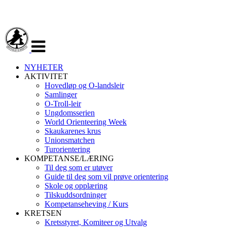
Veksle
navigasjon
NYHETER
AKTIVITET
Hovedløp og O-landsleir
Samlinger
O-Troll-leir
Ungdomsserien
World Orienteering Week
Skaukarenes krus
Unionsmatchen
Turorientering
KOMPETANSE/LÆRING
Til deg som er utøver
Guide til deg som vil prøve orientering
Skole og opplæring
Tilskuddsordninger
Kompetanseheving / Kurs
KRETSEN
Kretsstyret, Komiteer og Utvalg